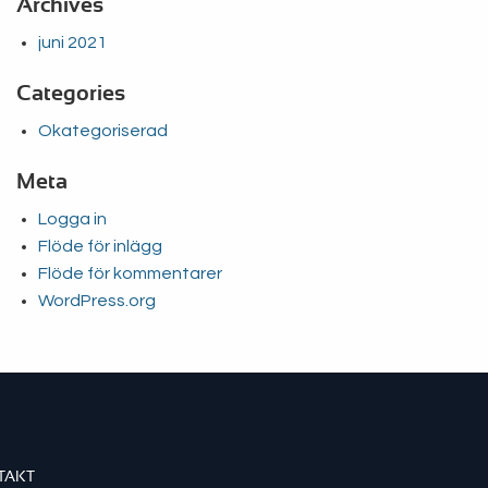
Archives
juni 2021
Categories
Okategoriserad
Meta
Logga in
Flöde för inlägg
Flöde för kommentarer
WordPress.org
TAKT